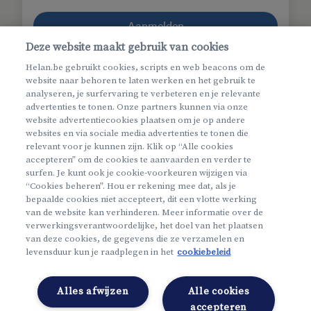
Aanmelden
Deze website maakt gebruik van cookies
Helan.be gebruikt cookies, scripts en web beacons om de
Gebruikersnaam
of
wachtwoord
vergeten
website naar behoren te laten werken en het gebruik te
Gebruikersnaam en wachtwoord vergeten
analyseren, je surfervaring te verbeteren en je relevante
advertenties te tonen. Onze partners kunnen via onze
website advertentiecookies plaatsen om je op andere
websites en via sociale media advertenties te tonen die
relevant voor je kunnen zijn. Klik op “Alle cookies
accepteren” om de cookies te aanvaarden en verder te
surfen. Je kunt ook je cookie-voorkeuren wijzigen via
“Cookies beheren”. Hou er rekening mee dat, als je
bepaalde cookies niet accepteert, dit een vlotte werking
van de website kan verhinderen. Meer informatie over de
verwerkingsverantwoordelijke, het doel van het plaatsen
van deze cookies, de gegevens die ze verzamelen en
Meer info
levensduur kun je raadplegen in het
cookiebeleid
Nieuw bij Mijn Helan?
Alles afwijzen
Maak een account aan
Alle cookies
accepteren